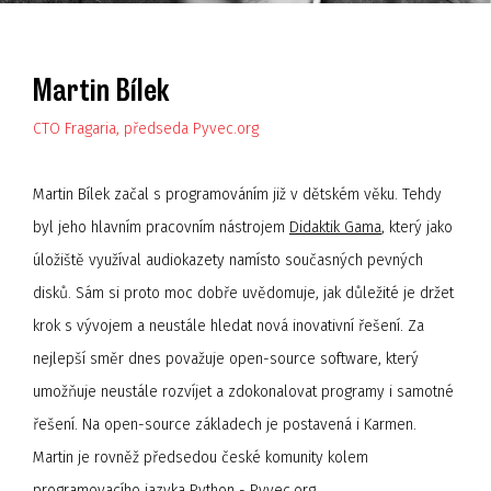
Martin Bílek
CTO Fragaria, předseda Pyvec.org
Martin Bílek začal s programováním již v dětském věku. Tehdy
byl jeho hlavním pracovním nástrojem
Didaktik Gama
, který jako
úložiště využíval audiokazety namísto současných pevných
disků. Sám si proto moc dobře uvědomuje, jak důležité je držet
krok s vývojem a neustále hledat nová inovativní řešení. Za
nejlepší směr dnes považuje open-source software, který
umožňuje neustále rozvíjet a zdokonalovat programy i samotné
řešení. Na open-source základech je postavená i Karmen.
Martin je rovněž předsedou české komunity kolem
programovacího jazyka Python -
Pyvec.org
.