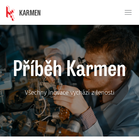
KARMEN
Ope
Příběh Karmen
Všechny inovace vychází z lenosti