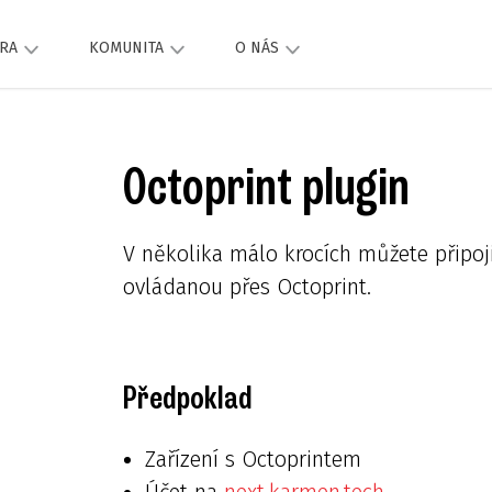
RA
KOMUNITA
O NÁS
Octoprint plugin
V několika málo krocích můžete připoj
ovládanou přes Octoprint.
Předpoklad
Zařízení s Octoprintem
Účet na
next.karmen.tech