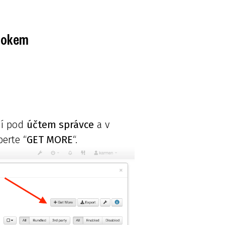
rokem
ní pod
účtem správce
a v
erte “
GET MORE
“.