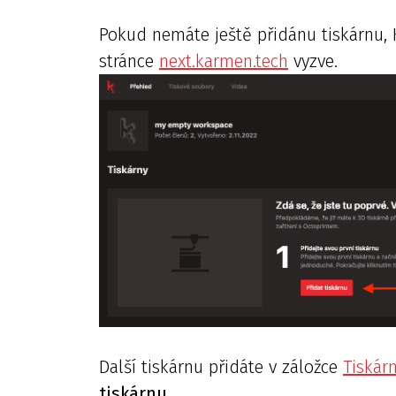
Pokud nemáte ještě přidánu tiskárnu,
stránce
next.karmen.tech
vyzve.
Další tiskárnu přidáte v záložce
Tiskár
tiskárnu
.