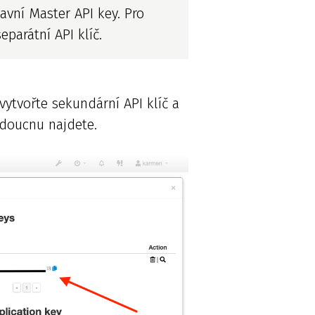
vní Master API key. Pro
parátní API klíč.
vytvořte sekundární API klíč a
udoucnu najdete.